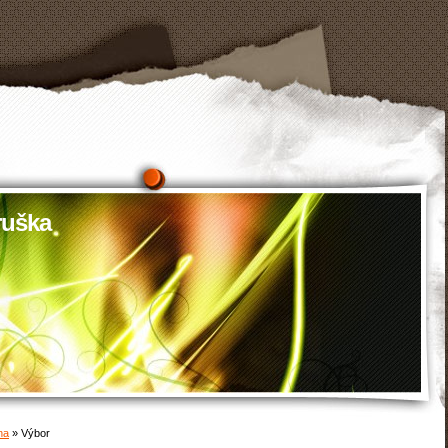
uška
na
»
Výbor