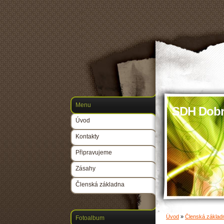
Menu
SDH Dobr
Úvod
Kontakty
Připravujeme
Zásahy
Členská základna
Úvod
»
Členská základ
Fotoalbum