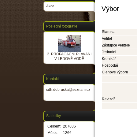
Akce
Výbor
Poslední fotografie
Starosta
Velitel
Zástupce velitele
Jednatel
2. PROPAGAČNÍ PLAVÁNÍ
V LEDOVÉ VODĚ
Kronikář
Hospodář
Členové výboru
Kontakt
sdh.dobruska@seznam.cz
Revizoři
Statistiky
Celkem:
207686
Měsíc:
1266