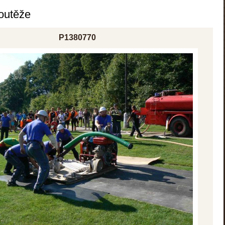
soutěže
P1380770