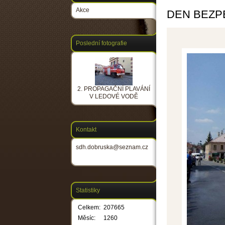
Akce
DEN BEZP
Poslední fotografie
2. PROPAGAČNÍ PLAVÁNÍ
V LEDOVÉ VODĚ
Kontakt
sdh.dobruska@seznam.cz
Statistiky
Celkem:
207665
Měsíc:
1260