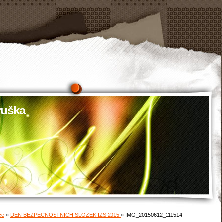
uška
ce
»
DEN BEZPEČNOSTNÍCH SLOŽEK IZS 2015
»
IMG_20150612_111514