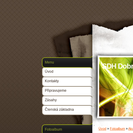
Menu
SDH Dobr
Úvod
Kontakty
Připravujeme
Zásahy
Členská základna
Úvod
»
Fotoalbum
»
Ak
Fotoalbum