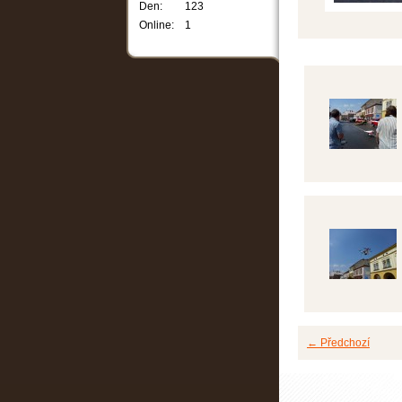
Den:
123
Online:
1
← Předchozí